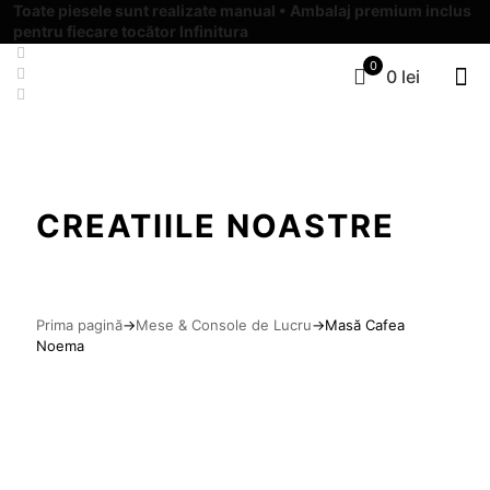
Toate piesele sunt realizate manual • Ambalaj premium inclus
pentru fiecare tocător Infinitura
0
0 lei
CREATIILE NOASTRE
Prima pagină
→
Mese & Console de Lucru
→
Masă Cafea
Noema