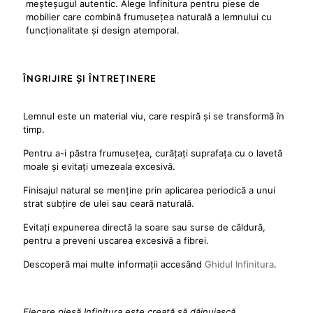
meșteșugul autentic. Alege Infinitura pentru piese de
mobilier care combină frumusețea naturală a lemnului cu
funcționalitate și design atemporal.
ÎNGRIJIRE ȘI ÎNTREȚINERE
Lemnul este un material viu, care respiră și se transformă în
timp.
Pentru a-i păstra frumusețea, curățați suprafața cu o lavetă
moale și evitați umezeala excesivă.
Finisajul natural se menține prin aplicarea periodică a unui
strat subțire de ulei sau ceară naturală.
Evitați expunerea directă la soare sau surse de căldură,
pentru a preveni uscarea excesivă a fibrei.
Descoperă mai multe informații accesând
Ghidul Infinitura
.
Fiecare piesă Infinitura este creată să dăinuiască.