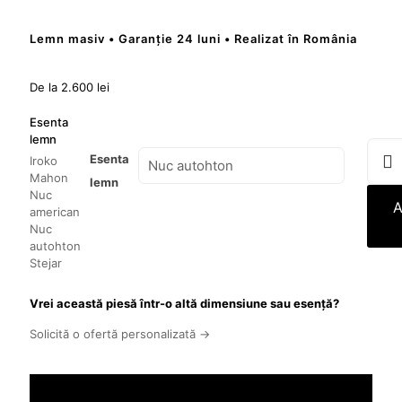
Lemn masiv • Garanție 24 luni • Realizat în România
De la
2.600
lei
Esenta
lemn
Cantit
Esenta
Iroko
Masă
Mahon
Cafea
lemn
Nuc
Noem
A
american
Nuc
autohton
Stejar
Vrei această piesă într-o altă dimensiune sau esență?
Solicită o ofertă personalizată →
Ai nevoie de asistență?