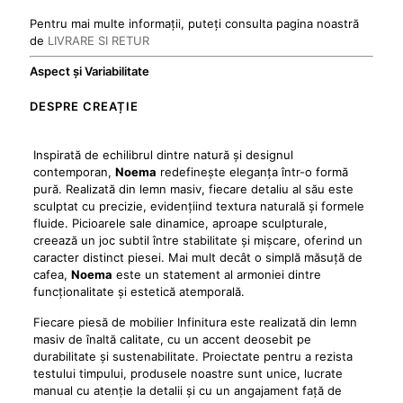
Pentru mai multe informații, puteți consulta pagina noastră
de
LIVRARE SI RETUR
Aspect și Variabilitate
DESPRE CREAȚIE
Inspirată de echilibrul dintre natură și designul
contemporan,
Noema
redefinește eleganța într-o formă
pură. Realizată din lemn masiv, fiecare detaliu al său este
sculptat cu precizie, evidențiind textura naturală și formele
fluide. Picioarele sale dinamice, aproape sculpturale,
creează un joc subtil între stabilitate și mișcare, oferind un
caracter distinct piesei. Mai mult decât o simplă măsuță de
cafea,
Noema
este un statement al armoniei dintre
funcționalitate și estetică atemporală.
Fiecare piesă de mobilier Infinitura este realizată din lemn
masiv de înaltă calitate, cu un accent deosebit pe
durabilitate și sustenabilitate. Proiectate pentru a rezista
testului timpului, produsele noastre sunt unice, lucrate
manual cu atenție la detalii și cu un angajament față de