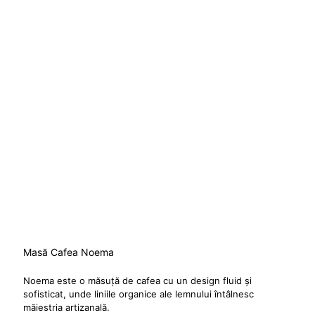
Masă Cafea Noema
Noema este o măsuță de cafea cu un design fluid și
sofisticat, unde liniile organice ale lemnului întâlnesc
măiestria artizanală.