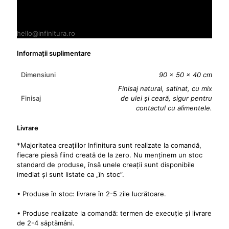
Planifică o vizită la atelierul nostru din Baba Ana, Prahova
0722912332
hello@infinitura.ro
Informații suplimentare
Dimensiuni
90 × 50 × 40 cm
Finisaj natural, satinat, cu mix
Finisaj
de ulei și ceară, sigur pentru
contactul cu alimentele.
Livrare
*Majoritatea creațiilor Infinitura sunt realizate la comandă,
fiecare piesă fiind creată de la zero. Nu menținem un stoc
standard de produse, însă unele creații sunt disponibile
imediat și sunt listate ca „în stoc”.
• Produse în stoc: livrare în 2-5 zile lucrătoare.
• Produse realizate la comandă: termen de execuție și livrare
de 2-4 săptămâni.