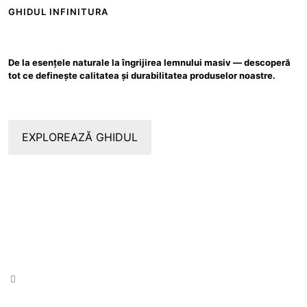
multe
GHIDUL INFINITURA
variații.
Opțiunile
pot
fi
De la esențele naturale la îngrijirea lemnului masiv — descoperă
alese
tot ce definește calitatea și durabilitatea produselor noastre.
în
pagina
produsului.
EXPLOREAZĂ GHIDUL