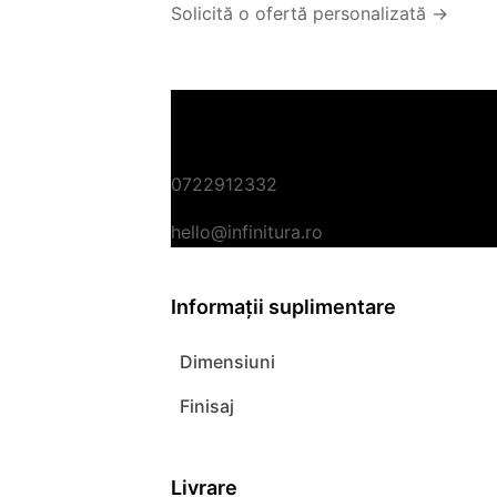
Solicită o ofertă personalizată →
Ai nevoie de asistență?
Planifică o vizită la atelierul nostru d
0722912332
hello@infinitura.ro
Informații suplimentare
Dimensiuni
Finisaj
Livrare