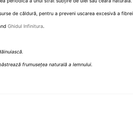
rea periodică a unui strat subțire de ulei sau ceară naturală.
surse de căldură, pentru a preveni uscarea excesivă a fibrei
sând
Ghidul Infinitura
.
dăinuiască.
i păstrează frumusețea naturală a lemnului.