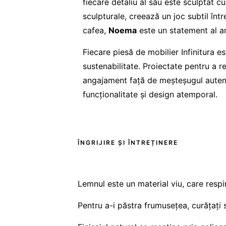
fiecare detaliu al său este sculptat c
sculpturale, creează un joc subtil înt
cafea,
Noema
este un statement al ar
Fiecare piesă de mobilier Infinitura e
sustenabilitate. Proiectate pentru a re
angajament față de meșteșugul autent
funcționalitate și design atemporal.
ÎNGRIJIRE ȘI ÎNTREȚINERE
Lemnul este un material viu, care respi
Pentru a-i păstra frumusețea, curățați 