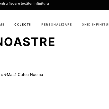
tru fiecare tocător Infinitura
ME
COLECȚII
PERSONALIZARE
GHID INFINIT
 NOASTRE
ru
→
Masă Cafea Noema