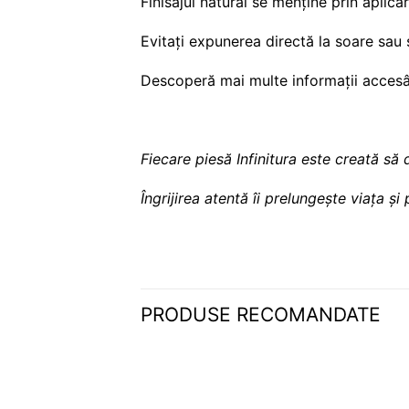
Finisajul natural se menține prin aplica
Evitați expunerea directă la soare sau 
Descoperă mai multe informații acce
Fiecare piesă Infinitura este creată să 
Îngrijirea atentă îi prelungește viața ș
PRODUSE RECOMANDATE