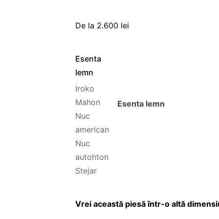
De la
2.600
lei
Esenta
lemn
Iroko
Mahon
Esenta lemn
Nuc
american
Nuc
autohton
Stejar
Vrei această piesă într-o altă dimens