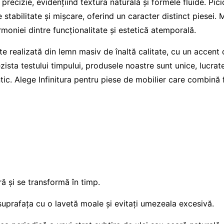
u precizie, evidențiind textura naturală și formele fluide. Pi
re stabilitate și mișcare, oferind un caracter distinct piese
moniei dintre funcționalitate și estetică atemporală.
ste realizată din lemn masiv de înaltă calitate, cu un accent 
zista testului timpului, produsele noastre sunt unice, lucrate
ic. Alege Infinitura pentru piese de mobilier care combină 
ră și se transformă în timp.
suprafața cu o lavetă moale și evitați umezeala excesivă.