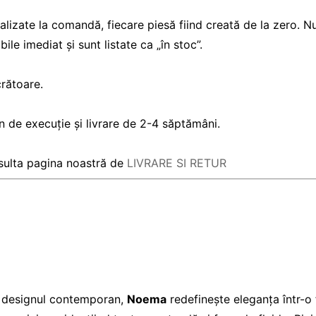
 realizate la comandă, fiecare piesă fiind creată de la zero
ile imediat și sunt listate ca „în stoc”.
crătoare.
 de execuție și livrare de 2-4 săptămâni.
nsulta pagina noastră de
LIVRARE SI RETUR
 și designul contemporan,
Noema
redefinește eleganța într-o