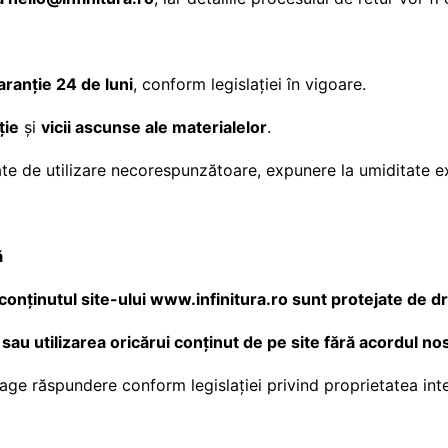
aranție 24 de luni
, conform legislației în vigoare.
ție
și
vicii ascunse ale materialelor
.
te de utilizare necorespunzătoare, expunere la umiditate ex
ă
 conținutul site-ului www.infinitura.ro sunt protejate de d
 sau utilizarea oricărui conținut de pe site fără acordul no
age răspundere conform legislației privind proprietatea inte