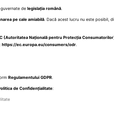
nt guvernate de
legislația română
.
ionarea pe cale amiabilă
. Dacă acest lucru nu este posibil, d
C (Autoritatea Națională pentru Protecția Consumatorilor
:
https://ec.europa.eu/consumers/odr
.
nform
Regulamentului GDPR
.
olitica de Confidențialitate
:
litate