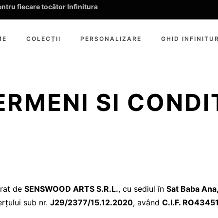
tru fiecare tocător Infinitura
ME
COLECȚII
PERSONALIZARE
GHID INFINITU
ERMENI SI CONDIT
rat de
SENSWOOD ARTS S.R.L.
, cu sediul în
Sat Baba Ana
erțului sub nr.
J29/2377/15.12.2020
, având
C.I.F. RO4345