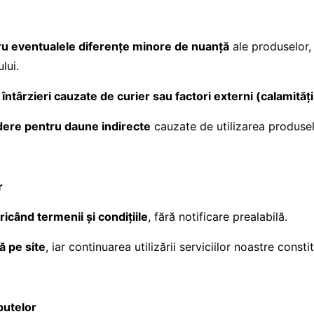
ru eventualele diferențe minore de nuanță
ale produselor, 
lui.
ârzieri cauzate de curier sau factori externi (calamități,
ndere pentru daune indirecte
cauzate de utilizarea produsel
r
ricând termenii și condițiile
, fără notificare prealabilă.
ă pe site
, iar continuarea utilizării serviciilor noastre const
putelor