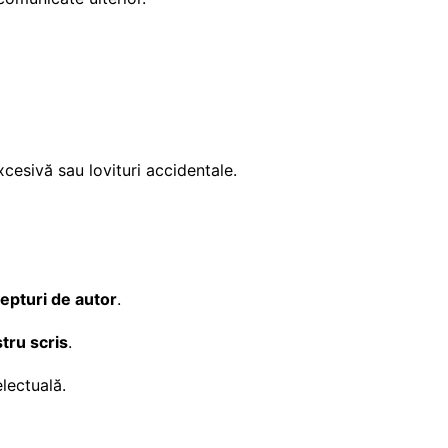
cesivă sau lovituri accidentale.
repturi de autor
.
stru scris
.
lectuală.