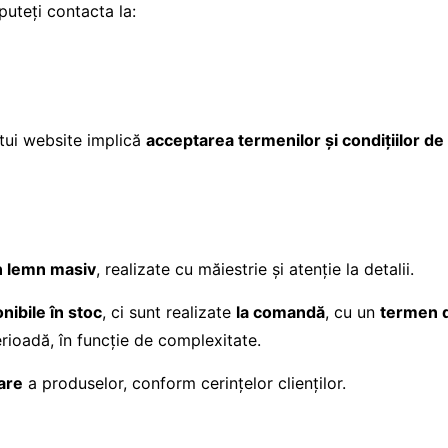
 puteți contacta la:
stui website implică
acceptarea termenilor și condițiilor de
in lemn masiv
, realizate cu măiestrie și atenție la detalii.
nibile în stoc
, ci sunt realizate
la comandă
, cu un
termen d
erioadă, în funcție de complexitate.
are
a produselor, conform cerințelor clienților.