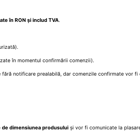
mate în RON și includ TVA
.
rizată).
rnizate în momentul confirmării comenzii).
 fără notificare prealabilă, dar comenzile confirmate vor fi o
ie de dimensiunea produsului
și vor fi comunicate la plasar