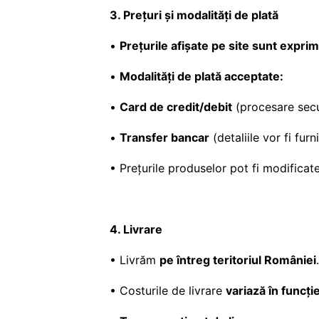
3. Prețuri și modalități de plată
•
Prețurile afișate pe site sunt expri
•
Modalități de plată acceptate:
•
Card de credit/debit
(procesare secu
•
Transfer bancar
(detaliile vor fi fu
• Prețurile produselor pot fi modificate
4. Livrare
• Livrăm
pe întreg teritoriul României
.
• Costurile de livrare
variază în funcț