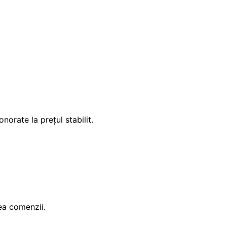
norate la prețul stabilit.
ea comenzii.