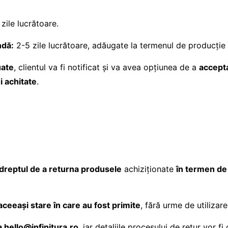
zile lucrătoare.
ndă:
2-5 zile lucrătoare, adăugate la termenul de producție 
uate
, clientul va fi notificat și va avea opțiunea de a
accepta
i achitate
.
dreptul de a returna produsele
achiziționate
în termen de 
 aceeași stare în care au fost primite
, fără urme de utilizar
a hello@infinitura.ro
, iar detaliile procesului de retur vor fi