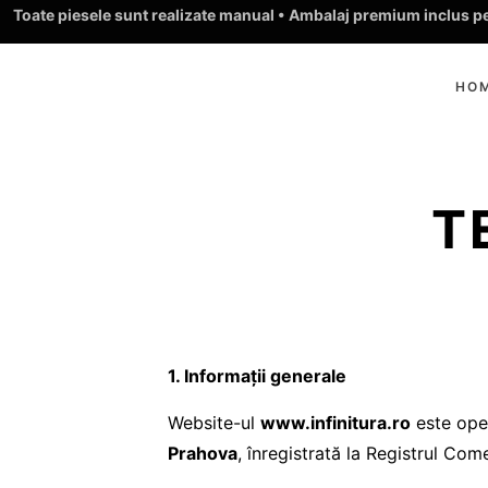
Toate piesele sunt realizate manual • Ambalaj premium inclus pen
HO
T
1. Informații generale
Website-ul
www.infinitura.ro
este ope
Prahova
, înregistrată la Registrul Com