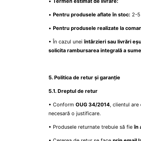
•
Termen estimat de livrare:
•
Pentru produsele aflate în stoc:
2-5 
•
Pentru produsele realizate la coma
• În cazul unei
întârzieri sau livrări eș
solicita rambursarea integrală a sume
5. Politica de retur și garanție
5.1. Dreptul de retur
• Conform
OUG 34/2014
, clientul are
necesară o justificare.
• Produsele returnate trebuie să fie
în
• Cererea de retur se face
prin email l