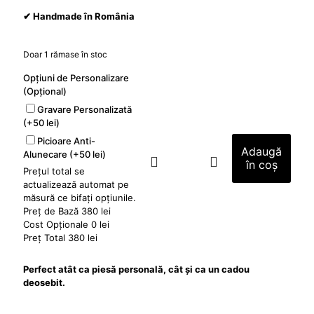
✔ Handmade în România
Doar 1 rămase în stoc
Opțiuni de Personalizare
(Opțional)
Gravare Personalizată
(+50 lei)
Picioare Anti-
Adaugă
Alunecare
(+50 lei)
în coș
Cantitate
Prețul total se
Tocător
actualizează automat pe
End
măsură ce bifați opțiunile.
Grain
Preț de Bază
380 lei
-
Cost Opționale
0 lei
Herba
Preț Total
380 lei
Perfect atât ca piesă personală, cât și ca un cadou
deosebit.