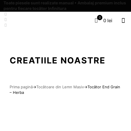
Toate piesele sunt realizate manual • Ambalaj premium inclus
pentru fiecare tocător Infinitura
0
0 lei
CREATIILE NOASTRE
Prima pagină
→
Tocătoare din Lemn Masiv
→
Tocător End Grain
– Herba