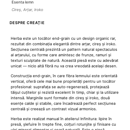
Esenta lemn
Cireș, Arțar, Iroko
DESPRE CREAȚIE
Herba este un tocător end-grain cu un design organic rar,
rezultat din combinația elegantă dintre arțar, cireș și iroko.
Secțiunea centrală prezintă un pattern natural spectaculos
al arțarului, cu forme care amintesc de frunze, ramuri și
texturi sculptate de natură. Această piesă este cu adevărat
unicat — nicio altă fibră nu va crea vreodată același desen.
Construcția end-grain, în care fibra lemnului este orientată
vertical, oferă cele mai bune proprietăți pentru un tocător
profesional: suprafața se auto-regenerază, protejează
tăișul cuțitelor și rezistă excelent în timp, chiar și la utilizare
intensă. Marginile sunt formate din cireș și iroko, două
esențe calde și stabile, care încadrează perfect secțiunea
centrală și creează un contrast vizual armonios.
Herba este realizat manual în atelierul Infinitura: lipire în
presă, șlefuire în trepte fine, colțuri rotunjite și finisare cu
ulei mineral alimentar și ceară naturală. Este o piesă