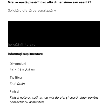
Vrei această piesă într-o altă dimensiune sau esență?
Solicită o ofertă personalizată →
Ai nevoie de asistență?
Planifică o vizită la atelierul nostru din Baba Ana, Prahova
0722912332
hello@infinitura.ro
Informații suplimentare
Dimensiuni
34 × 21 × 2,4 cm
Tip fibra
End-Grain
Finisaj
Finisaj natural, satinat, cu mix de ulei și ceară, sigur pentru
contactul cu alimentele.