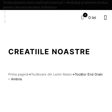
Toate piesele sunt realizate manual • Ambalaj premium inclus
pentru fiecare tocător Infinitura
0
0 lei
CREATIILE NOASTRE
Prima pagină
→
Tocătoare din Lemn Masiv
→
Tocător End Grain
– Ambria