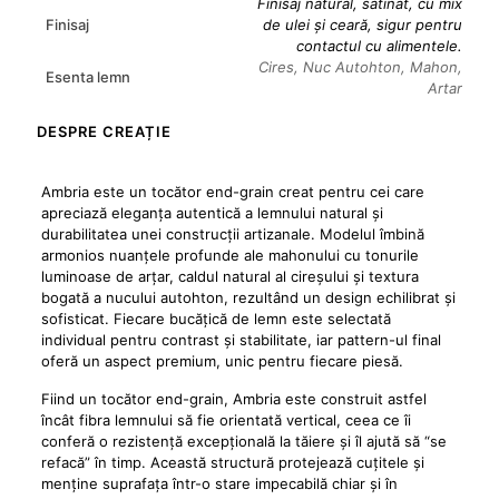
Finisaj natural, satinat, cu mix
Finisaj
de ulei și ceară, sigur pentru
contactul cu alimentele.
Cires, Nuc Autohton, Mahon,
Esenta lemn
Artar
DESPRE CREAȚIE
Ambria este un tocător end-grain creat pentru cei care
apreciază eleganța autentică a lemnului natural și
durabilitatea unei construcții artizanale. Modelul îmbină
armonios nuanțele profunde ale mahonului cu tonurile
luminoase de arțar, caldul natural al cireșului și textura
bogată a nucului autohton, rezultând un design echilibrat și
sofisticat. Fiecare bucățică de lemn este selectată
individual pentru contrast și stabilitate, iar pattern-ul final
oferă un aspect premium, unic pentru fiecare piesă.
Fiind un tocător end-grain, Ambria este construit astfel
încât fibra lemnului să fie orientată vertical, ceea ce îi
conferă o rezistență excepțională la tăiere și îl ajută să “se
refacă” în timp. Această structură protejează cuțitele și
menține suprafața într-o stare impecabilă chiar și în