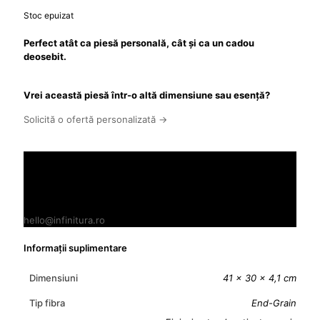
Stoc epuizat
Perfect atât ca piesă personală, cât și ca un cadou
deosebit.
Vrei această piesă într-o altă dimensiune sau esență?
Solicită o ofertă personalizată →
Ai nevoie de asistență?
Planifică o vizită la atelierul nostru din Baba Ana, Prahova
0722912332
hello@infinitura.ro
Informații suplimentare
Dimensiuni
41 × 30 × 4,1 cm
Tip fibra
End-Grain