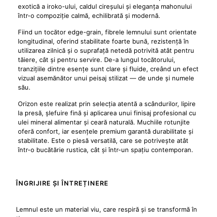
exotică a iroko-ului, caldul cireșului și eleganța mahonului
într-o compoziție calmă, echilibrată și modernă.
Fiind un tocător edge-grain, fibrele lemnului sunt orientate
longitudinal, oferind stabilitate foarte bună, rezistență în
utilizarea zilnică și o suprafață netedă potrivită atât pentru
tăiere, cât și pentru servire. De-a lungul tocătorului,
tranzițiile dintre esențe sunt clare și fluide, creând un efect
vizual asemănător unui peisaj stilizat — de unde și numele
său.
Orizon este realizat prin selecția atentă a scândurilor, lipire
la presă, șlefuire fină și aplicarea unui finisaj profesional cu
ulei mineral alimentar și ceară naturală. Muchiile rotunjite
oferă confort, iar esențele premium garantă durabilitate și
stabilitate. Este o piesă versatilă, care se potrivește atât
într-o bucătărie rustica, cât și într-un spațiu contemporan.
ÎNGRIJIRE ȘI ÎNTREȚINERE
Lemnul este un material viu, care respiră și se transformă în