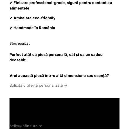
✔ Finisare professional-grade, sigură pentru contact cu
alimentele
✔ Ambalare eco-friendly
✔ Handmade în România
Stoc epuizat
Perfect atât ca piesă personală, cât și ca un cadou
deosebit.
Vrei această piesă într-o altă dimensiune sau esență?
Solicită o ofertă personalizată →
Ai nevoie de asistență?
Planifică o vizită la atelierul nostru din Baba Ana, Prahova
0722912332
hello@infinitura.ro