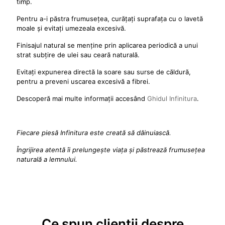
timp.
Pentru a-i păstra frumusețea, curățați suprafața cu o lavetă
moale și evitați umezeala excesivă.
Finisajul natural se menține prin aplicarea periodică a unui
strat subțire de ulei sau ceară naturală.
Evitați expunerea directă la soare sau surse de căldură,
pentru a preveni uscarea excesivă a fibrei.
Descoperă mai multe informații accesând
Ghidul Infinitura
.
Fiecare piesă Infinitura este creată să dăinuiască.
Îngrijirea atentă îi prelungește viața și păstrează frumusețea
naturală a lemnului.
Ce spun clienții despre