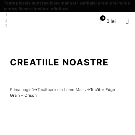
Toate piesele sunt realizate manual • Ambalaj premium inclus
pentru fiecare tocător Infinitura
0
0 lei
CREATIILE NOASTRE
Prima pagină
→
Tocătoare din Lemn Masiv
→
Tocător Edge
Grain – Orison